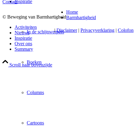
Inspiratie
Contact
Home
© Beweging van Barmhartigheid
Barmhartigheid
Activiteiten
|
Disclaimer
|
Privacyverklaring
|
Colofon
In de schijnwerpers
Nieuws
Inspiratie
Over ons
Summary
Boeken
Scroll naar bovenzijde
Columns
Cartoons