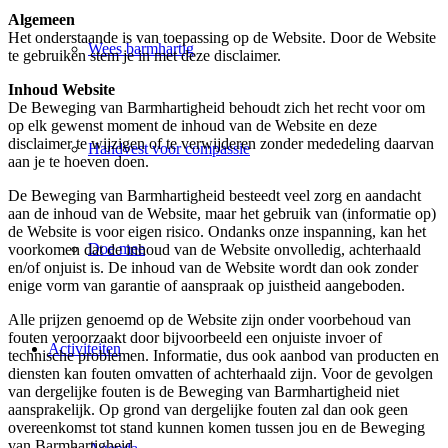
Algemeen
Het onderstaande is van toepassing op de Website. Door de Website
Wees barmhartig
te gebruiken stem je in met deze disclaimer.
Inhoud Website
De Beweging van Barmhartigheid behoudt zich het recht voor om
op elk gewenst moment de inhoud van de Website en deze
disclaimer te wijzigen of te verwijderen zonder mededeling daarvan
Handvest voor compassie
aan je te hoeven doen.
De Beweging van Barmhartigheid besteedt veel zorg en aandacht
aan de inhoud van de Website, maar het gebruik van (informatie op)
de Website is voor eigen risico. Ondanks onze inspanning, kan het
Doe mee
voorkomen dat de inhoud van de Website onvolledig, achterhaald
en/of onjuist is. De inhoud van de Website wordt dan ook zonder
enige vorm van garantie of aanspraak op juistheid aangeboden.
Alle prijzen genoemd op de Website zijn onder voorbehoud van
fouten veroorzaakt door bijvoorbeeld een onjuiste invoer of
Activiteiten
technische problemen. Informatie, dus ook aanbod van producten en
diensten kan fouten omvatten of achterhaald zijn. Voor de gevolgen
van dergelijke fouten is de Beweging van Barmhartigheid niet
aansprakelijk. Op grond van dergelijke fouten zal dan ook geen
overeenkomst tot stand kunnen komen tussen jou en de Beweging
van Barmhartigheid.