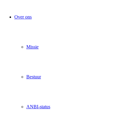
Over ons
Missie
Bestuur
ANBI-status