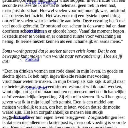
gedachteloos iets in mijn mond wilde stoppen. In een fractie van een
Uit de Beweging
seconde realiseerde ik me dat ik helemaal geen trek in eten had,
maar juist dorst had. Hoewel voelen voor mij moeilijk was, ontstond
daar opeens het inzicht. Het was voor mij een fysieke openbaring
om zelf te voelen waar je behoefte aan hebt. Deze ervaring heeft me
veel goeds gebracht. Er ontstond een scheur in de zwarte bal en daar
Interviews
doorheen scheen licht en er gloorde hoop. Vanaf dat moment begon
ik steeds meer te voelen en er ontstond ruimte voor verzachting en
heling. Ik leerde mezelf kennen als een lichamelijk en aards mens.”
Soms wordt gezegd dat je sterker uit een crisis komt. Dat je een
beweging kunt maken ‘van wonde naar verwondering’. Hoe zie jij
Podcast
dat?
“Eten en drinken vormen een rode draad in mijn leven, in goede en
slechte tijden. Ik heb mijn ingewikkelde relatie met voeding
vruchtbaar weten te maken. In mijn beroep als kok kijk ik altijd naar
de betekenis van eten. In een sterrenrestaurant wil ik nooit werken,
Nieuwsbrief
want mijn hart gaat uit naar ouderen en mensen met een lichamelijke
en/of verstandelijke beperking. Zij zijn mijn sterren. Ik wil hen graag
geven wat ik in mijn jeugd heb gemist. Eten is een middel om
mensen werkelijk te zien, om hen te laten voelen dat ze de moeite
waard zijn. Het kan zorgafhankelijke mensen een stukje
Inspiratie
zeggenschap over hun eigen leven teruggeven. Zorginstellingen leer
ik dat eten niet alleen een kostenpost is, maar ook voeding is voor de
ziel. Bewust met eten en drinken omgaan is een compassievolle