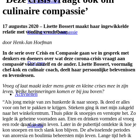
Wees barmhartig
culinaire compassie’
17 augustus 2020 – Lisette Bossert maakt haar ingewikkelde
relatie met voeding vruchtbaar.
Handvest voor compassie
door Henk-Jan Hoefman
In de serie over Crisis en Compassie gaan we in gesprek met
denkers en doeners over wat deze corona-crisis vraagt aan
Doe mee
compassie voor onszelf en de ander. Lisette Bossert, voormalig
chef-kok en culinair coach, deelt haar persoonlijke belevenissen
en levenslessen.
Vroeg of laat maakt ieder mens grote en kleine crises mee in zijn
leven. Welke herinneringen komen er bij jou boven?
Activiteiten
“Als jong meisje van zes hunkerde ik naar snoep. Ik deed er alles
voor om het te pakken te krijgen. Stiekem ging ik met mijn zakgeld
naar het winkelcentrum. Thuis pikte ik snoepjes en verstopte het. Zo
legde ik geheime voorraden aan. Eten en drinken vormden al vroeg
een rode draad in mijn leven. Later in de pubertijd ontdekte ik hoe je
Agenda
kon snoepen en toch slank kon blijven. De afwisselende periodes
van anorexia en boulimia beheersten mijn leven. Lange tijd heb ik