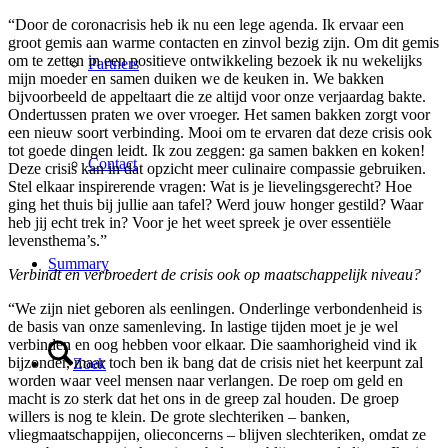
“Door de coronacrisis heb ik nu een lege agenda. Ik ervaar een
groot gemis aan warme contacten en zinvol bezig zijn. Om dit gemis
om te zetten in een positieve ontwikkeling bezoek ik nu wekelijks
Partners
mijn moeder en samen duiken we de keuken in. We bakken
bijvoorbeeld de appeltaart die ze altijd voor onze verjaardag bakte.
Ondertussen praten we over vroeger. Het samen bakken zorgt voor
een nieuw soort verbinding. Mooi om te ervaren dat deze crisis ook
tot goede dingen leidt. Ik zou zeggen: ga samen bakken en koken!
Contact
Deze crisis kan in dat opzicht meer culinaire compassie gebruiken.
Stel elkaar inspirerende vragen: Wat is je lievelingsgerecht? Hoe
ging het thuis bij jullie aan tafel? Werd jouw honger gestild? Waar
heb jij echt trek in? Voor je het weet spreek je over essentiële
levensthema’s.”
Summary
Verbindt en verbroedert de crisis ook op maatschappelijk niveau?
“We zijn niet geboren als eenlingen. Onderlinge verbondenheid is
de basis van onze samenleving. In lastige tijden moet je je wel
verbinden en oog hebben voor elkaar. Die saamhorigheid vind ik
bijzonder, maar toch ben ik bang dat de crisis niet het keerpunt zal
Zoek
worden waar veel mensen naar verlangen. De roep om geld en
macht is zo sterk dat het ons in de greep zal houden. De groep
willers is nog te klein. De grote slechteriken – banken,
vliegmaatschappijen, olieconcerns – blijven slechteriken, omdat ze