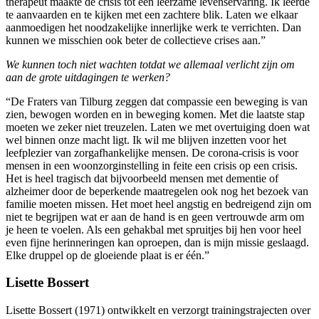
therapeut maakte de crisis tot een leerzame levenservaring. Ik leerde
te aanvaarden en te kijken met een zachtere blik. Laten we elkaar
aanmoedigen het noodzakelijke innerlijke werk te verrichten. Dan
kunnen we misschien ook beter de collectieve crises aan.”
We kunnen toch niet wachten totdat we allemaal verlicht zijn om
aan de grote uitdagingen te werken?
“De Fraters van Tilburg zeggen dat compassie een beweging is van
zien, bewogen worden en in beweging komen. Met die laatste stap
moeten we zeker niet treuzelen. Laten we met overtuiging doen wat
wel binnen onze macht ligt. Ik wil me blijven inzetten voor het
leefplezier van zorgafhankelijke mensen. De corona-crisis is voor
mensen in een woonzorginstelling in feite een crisis op een crisis.
Het is heel tragisch dat bijvoorbeeld mensen met dementie of
alzheimer door de beperkende maatregelen ook nog het bezoek van
familie moeten missen. Het moet heel angstig en bedreigend zijn om
niet te begrijpen wat er aan de hand is en geen vertrouwde arm om
je heen te voelen. Als een gehakbal met spruitjes bij hen voor heel
even fijne herinneringen kan oproepen, dan is mijn missie geslaagd.
Elke druppel op de gloeiende plaat is er één.”
Lisette Bossert
Lisette Bossert (1971) ontwikkelt en verzorgt trainingstrajecten over