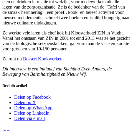
eten en drinken in relatie tot welzijn, voor medewerkers uit alle
lagen van de zorgorganisatie. Ze is de bedenker van de “Tafel van
de smaak-herinnering”; een proef-, kook- en beleef-activiteit voor
mensen met dementie, schreef twee boeken en is altijd hongerig naar
nieuwe culinaire uitdagingen.
Ze werkte vele jaren als chef kok bij Kloosterhotel ZIN in Vught.
Vanaf het ontstaan van ZIN in 2001 tot eind 2013 was ze het gezicht
van de biologische seizoenskeuken, gaf vorm aan de visie en kookte
voor groepen van 10-150 personen.
Ze runt nu
Bossert Kookwerken
Dit interview is een initiatief van Stichting Even Anders, de
Beweging van Barmhartigheid en Nieuw Wij.
Deel dit artikel
Delen op Facebook
Delen op X
Delen op WhatsApp
Delen op LinkedIn
Delen via e-mail