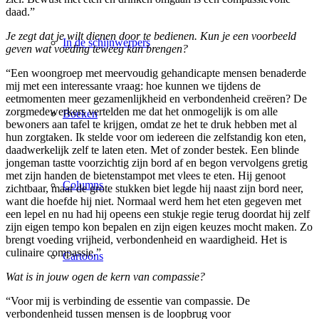
daad.”
Je zegt dat je wilt dienen door te bedienen. Kun je een voorbeeld
In de schijnwerpers
geven wat voeding teweeg kan brengen?
“Een woongroep met meervoudig gehandicapte mensen benaderde
mij met een interessante vraag: hoe kunnen we tijdens de
eetmomenten meer gezamenlijkheid en verbondenheid creëren? De
zorgmedewerkers vertelden me dat het onmogelijk is om alle
Boeken
bewoners aan tafel te krijgen, omdat ze het te druk hebben met al
hun zorgtaken. Ik stelde voor om iedereen die zelfstandig kon eten,
daadwerkelijk zelf te laten eten. Met of zonder bestek. Een blinde
jongeman tastte voorzichtig zijn bord af en begon vervolgens gretig
met zijn handen de bietenstampot met vlees te eten. Hij genoot
Columns
zichtbaar, maar de grote stukken biet legde hij naast zijn bord neer,
want die hoefde hij niet. Normaal werd hem het eten gegeven met
een lepel en nu had hij opeens een stukje regie terug doordat hij zelf
zijn eigen tempo kon bepalen en zijn eigen keuzes mocht maken. Zo
brengt voeding vrijheid, verbondenheid en waardigheid. Het is
culinaire compassie.”
Cartoons
Wat is in jouw ogen de kern van compassie?
“Voor mij is verbinding de essentie van compassie. De
verbondenheid tussen mensen is de loopbrug voor