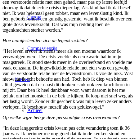
een verstoorde relatie met eten gehad, maar pas op latere leeftijd
doorzag ik dat de echte crisis dieper lag. Als kind had ik dat besef
niet. Ik was helemaal geen tobber, maar een levenslustig kind. Ik
Cursus
ben geboren onder een gunstig gesternte, want ik beschik over een
grote dosis levenskracht. Dat was mijn redding toen de
tegenkrachten sterker werden.”
Hoe manifesteerden zich de tegenkrachten?
Compassieprijs
“Het leven ervoer ik steeds meer als een moeras waardoor ik
verzwolgen werd. De crisis voelde als een zwarte bal in mijn
maagstreek. Ik stond steeds meer in de overleefstand en voelde me
vaak eenzaam. De ingewikkelde relatie met eten was een gevolg
van de verstoorde relatie met de levensstroom. Ik voelde niks. Wist
niet waar ik écht behoefte aan had. Toch heb ik diep van binnen
Nieuws
altijd geweten dat er naast dit donkere stuk ook een krachtbron in
mij zit. Daar ben ik heel dankbaar voor, want daarom is het me
gelukt om het monster in de bek te kijken. Ik loop niet snel weg als
het lastig wordt. Zonder dit geschenk was mijn leven zeker anders
verlopen. Ik beschouw mezelf als een geluksvogel.”
Actueel
Op welke wijze heb je deze persoonlijke crisis overwonnen?
“In deze langgerekte crisis kwam pas echt verandering toen ik 36
jaar was. Ik herinner me nog goed dat ik in de keuken stond en