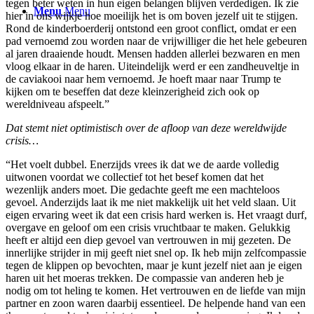
tegen beter weten in hun eigen belangen blijven verdedigen. Ik zie
Menu
Menu
hier in ons wijkje hoe moeilijk het is om boven jezelf uit te stijgen.
Rond de kinderboerderij ontstond een groot conflict, omdat er een
pad vernoemd zou worden naar de vrijwilliger die het hele gebeuren
al jaren draaiende houdt. Mensen hadden allerlei bezwaren en men
vloog elkaar in de haren. Uiteindelijk werd er een zandheuveltje in
de caviakooi naar hem vernoemd. Je hoeft maar naar Trump te
kijken om te beseffen dat deze kleinzerigheid zich ook op
wereldniveau afspeelt.”
Dat stemt niet optimistisch over de afloop van deze wereldwijde
crisis…
“Het voelt dubbel. Enerzijds vrees ik dat we de aarde volledig
uitwonen voordat we collectief tot het besef komen dat het
wezenlijk anders moet. Die gedachte geeft me een machteloos
gevoel. Anderzijds laat ik me niet makkelijk uit het veld slaan. Uit
eigen ervaring weet ik dat een crisis hard werken is. Het vraagt durf,
overgave en geloof om een crisis vruchtbaar te maken. Gelukkig
heeft er altijd een diep gevoel van vertrouwen in mij gezeten. De
innerlijke strijder in mij geeft niet snel op. Ik heb mijn zelfcompassie
tegen de klippen op bevochten, maar je kunt jezelf niet aan je eigen
haren uit het moeras trekken. De compassie van anderen heb je
nodig om tot heling te komen. Het vertrouwen en de liefde van mijn
partner en zoon waren daarbij essentieel. De helpende hand van een