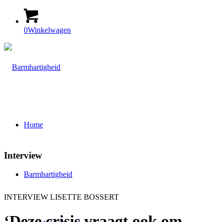
0
Winkelwagen
Home
Interview
Barmhartigheid
INTERVIEW LISETTE BOSSERT
‘Deze crisis vraagt ook om