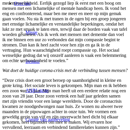
medemenselijkheid. Eerlijk gezegd liep ik eerst met een boog om
Over ons
mensen met een lichamelijke of mentale handicap heen. Ik vond het
eng en confronterend, maar ben me meer en meer op mijn gemak
gaan voelen. Nu sta ik met tranen in de ogen bij een groep jongeren
met ernstige lichamelijke en verstandelijke beperkingen, omdat het
lukt ze met smaak te laten eten, terwijl daar de borden vaak van tafel
Missie
woeden gesmeten. Als ik werk met mensen met dementie dan voel
ik me binnen een uur zo verbonden dat mijn compassie begint te
stromen. Dan kan ik heel zacht voor hen zijn en ga ik in de
vertraging. Hun waarachtigheid roept compassie op. Het sociaal
wenselijke gedrag dat wij onszelf aanleren is vaak een belemmering
om echte verbondenheid te voelen.”
Bestuur
Wat doet de huidige corona-crisis met de verbinding tussen mensen?
“Deze crisis doet een groot beroep op saamhorigheid in kleine en
grote kring. Het sociale leven is gekrompen. Mijn man en ik hebben
ANBI-status
een zoon van 15 jaar. Mijn man heeft uit een eerdere relatie nog een
zoon van 28 jaar. Deze zoon vertrok een half jaar geleden samen
met zijn vriendin voor een lange wereldreis. Door de coronacrisis
kwamen ze noodgedwongen naar huis. Ze wonen nu alweer twee
maanden in de pipowagen achter in onze tuin. We vormen een
geweldig gezin van vijf en zijn onverwacht heel dicht bij elkaar
Comité van aanbeveling
gekomen, heel bijzonder om mee te maken. Wij ervaren hoe
vervullend, leerzaam en verbindend familierelaties kunnen zijn.”