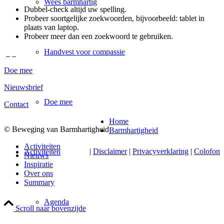
Wees barmhartig
Dubbel-check altijd uw spelling.
Probeer soortgelijke zoekwoorden, bijvoorbeeld: tablet in
plaats van laptop.
Probeer meer dan een zoekwoord te gebruiken.
Handvest voor compassie
Doe mee
Nieuwsbrief
Doe mee
Contact
Home
© Beweging van Barmhartigheid
Barmhartigheid
Activiteiten
|
Disclaimer
|
Privacyverklaring
|
Colofon
Activiteiten
Nieuws
Inspiratie
Over ons
Summary
Agenda
Scroll naar bovenzijde