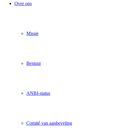
Over ons
Missie
Bestuur
ANBI-status
Comité van aanbeveling