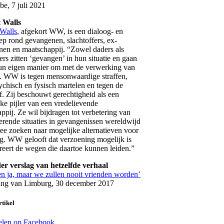
be, 7 juli 2021
 Walls
Walls
, afgekort WW, is een dialoog- en
p rond gevangenen, slachtoffers, ex-
en en maatschappij. “Zowel daders als
ers zitten ‘gevangen’ in hun situatie en gaan
un eigen manier om met de verwerking van
n. WW is tegen mensonwaardige straffen,
ychisch en fysisch martelen en tegen de
f. Zij beschouwt gerechtigheid als een
jke pijler van een vredelievende
ppij. Ze wil bijdragen tot verbetering van
rende situaties in gevangenissen wereldwijd
ee zoeken naar mogelijke alternatieven voor
ng. WW gelooft dat verzoening mogelijk is
reert de wegen die daartoe kunnen leiden.”
er verslag van hetzelfde verhaal
n ja, maar we zullen nooit vrienden worden’
ang van Limburg, 30 december 2017
rtikel
len op Facebook