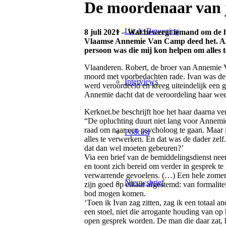
De moordenaar van j
Uit de Beweging
8 juli 2021 – Wat beweegt iemand om de 
Vlaamse Annemie Van Camp deed het. Aller
persoon was die mij kon helpen om alles 
Vlaanderen. Robert, de broer van Annemie 
moord met voorbedachten rade. Ivan was de 
Interviews
werd veroordeeld en kreeg uiteindelijk een g
Annemie dacht dat de veroordeling haar weer
Kerknet.be beschrijft hoe het haar daarna ve
“De opluchting duurt niet lang voor Annemie
raad om naar een psycholoog te gaan. Maar 
Podcast
alles te verwerken. En dat was de dader zel
dat dan wel moeten gebeuren?’
Via een brief van de bemiddelingsdienst neem
en toont zich bereid om verder in gesprek te 
verwarrende gevoelens. (…) Een hele zomer 
Nieuwsbrief
zijn goed op elkaar afgestemd: van formalite
bod mogen komen.
‘Toen ik Ivan zag zitten, zag ik een totaal
een stoel, niet die arrogante houding van op
open gesprek worden. De man die daar zat, 