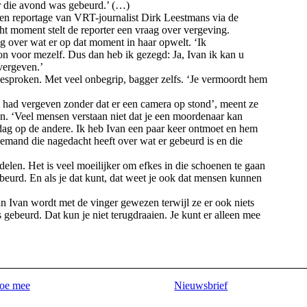
r die avond was gebeurd.’ (…)
n reportage van VRT-journalist Dirk Leestmans via de
t moment stelt de reporter een vraag over vergeving.
g over wat er op dat moment in haar opwelt. ‘Ik
n voor mezelf. Dus dan heb ik gezegd: Ja, Ivan ik kan u
vergeven.’
sproken. Met veel onbegrip, bagger zelfs. ‘Je vermoordt hem
 had vergeven zonder dat er een camera op stond’, meent ze
en. ‘Veel mensen verstaan niet dat je een moordenaar kan
dag op de andere. Ik heb Ivan een paar keer ontmoet en hem
 iemand die nagedacht heeft over wat er gebeurd is en die
delen. Het is veel moeilijker om efkes in die schoenen te gaan
gebeurd. En als je dat kunt, dat weet je ook dat mensen kunnen
van Ivan wordt met de vinger gewezen terwijl ze er ook niets
 gebeurd. Dat kun je niet terugdraaien. Je kunt er alleen mee
oe mee
Nieuwsbrief