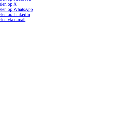
len op X
elen op WhatsApp
len op LinkedIn
len via e-mail