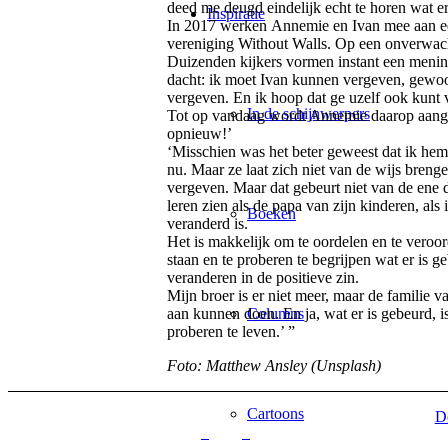
deed me deugd eindelijk echt te horen wat e
Inspiratie
In 2017 werken Annemie en Ivan mee aan ee
vereniging Without Walls. Op een onverwach
Duizenden kijkers vormen instant een menin
dacht: ik moet Ivan kunnen vergeven, gewoo
vergeven. En ik hoop dat ge uzelf ook kunt 
In de schijnwerpers
Tot op vandaag wordt Annemie daarop aange
opnieuw!’
‘Misschien was het beter geweest dat ik hem
nu. Maar ze laat zich niet van de wijs breng
vergeven. Maar dat gebeurt niet van de ene 
leren zien als de papa van zijn kinderen, als
Boeken
veranderd is.
Het is makkelijk om te oordelen en te veroor
staan en te proberen te begrijpen wat er is 
veranderen in de positieve zin.
Mijn broer is er niet meer, maar de familie 
Columns
aan kunnen doen. En ja, wat er is gebeurd, is
proberen te leven.’ ”
Foto: Matthew Ansley (Unsplash)
Cartoons
D