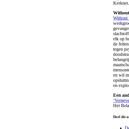
Kerknet.
Without
Without 
werkgroe
gevangen
slachtoff
elk op h
de feite
tegen ps
doodstra
belangri
maatscha
mensonte
en wil m
opsluiti
en explo
Een and
‘Vergeve
Het Bel
Deel dit a
De