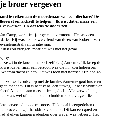
e broer vergeven
hand te reiken aan de moordenaar van een dierbare? De
eerst om zichzelf te helpen. “Ik wist dat er maar één
te verwerken. En dat was de dader zelf.”
Van Camp, werd tien jaar geleden vermoord. Het was een
dader. Hij was de nieuwe vriend van de ex van Robert. Ivan
evangenisstraf van twintig jaar.
 rust zou brengen, maar dat was niet het geval.
rging:
. Ze zit in de knoop met zichzelf. (…) Annemie: ‘Ik kreeg de
ik wist dat er maar één persoon was die mij kon helpen om
f. Waarom dacht ze dat? Dat was toch niet normaal! En hoe zou
t Ivan zelf contact op met de familie. Annemie gaat luisteren
gaan met hem. Dit is haar kans, een uitweg uit het labyrint van
heeft Annemie aan niets anders gedacht. Alle verwachtingen
iten zoals wel of niet handen schudden tot de vragen die aan
 andere persoon dan op het proces. Helemaal ineengedoken op
 het proces. In zijn handdruk voelde ik: Dit kan een goed en
had al efkes kunnen nadenken over wat er was gebeurd. Het