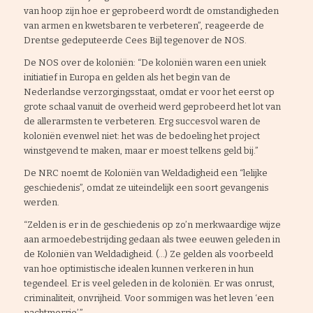
van hoop zijn hoe er geprobeerd wordt de omstandigheden
van armen en kwetsbaren te verbeteren”, reageerde de
Drentse gedeputeerde Cees Bijl tegenover de NOS.
De NOS over de koloniën: “De koloniën waren een uniek
initiatief in Europa en gelden als het begin van de
Nederlandse verzorgingsstaat, omdat er voor het eerst op
grote schaal vanuit de overheid werd geprobeerd het lot van
de allerarmsten te verbeteren. Erg succesvol waren de
koloniën evenwel niet: het was de bedoeling het project
winstgevend te maken, maar er moest telkens geld bij.”
De NRC noemt de Koloniën van Weldadigheid een “lelijke
geschiedenis”, omdat ze uiteindelijk een soort gevangenis
werden.
“Zelden is er in de geschiedenis op zo’n merkwaardige wijze
aan armoedebestrijding gedaan als twee eeuwen geleden in
de Koloniën van Weldadigheid. (…) Ze gelden als voorbeeld
van hoe optimistische idealen kunnen verkeren in hun
tegendeel. Er is veel geleden in de koloniën. Er was onrust,
criminaliteit, onvrijheid. Voor sommigen was het leven ‘een
nachtmerrie’.”