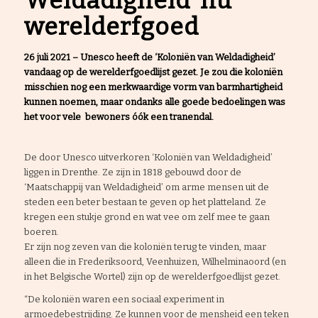
Weldadigheid’ nu
werelderfgoed
26 juli 2021 – Unesco heeft de ‘Koloniën van Weldadigheid’
vandaag op de werelderfgoedlijst gezet. Je zou die koloniën
misschien nog een merkwaardige vorm van barmhartigheid
kunnen noemen, maar ondanks alle goede bedoelingen was
het voor vele bewoners óók een tranendal.
De door Unesco uitverkoren ‘Koloniën van Weldadigheid’
liggen in Drenthe. Ze zijn in 1818 gebouwd door de
‘Maatschappij van Weldadigheid’ om arme mensen uit de
steden een beter bestaan te geven op het platteland. Ze
kregen een stukje grond en wat vee om zelf mee te gaan
boeren.
Er zijn nog zeven van die koloniën terug te vinden, maar
alleen die in Frederiksoord, Veenhuizen, Wilhelminaoord (en
in het Belgische Wortel) zijn op de werelderfgoedlijst gezet.
“De koloniën waren een sociaal experiment in
armoedebestrijding. Ze kunnen voor de mensheid een teken