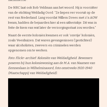
De NRC laat ook Bob Veldman aan het woord. Hij is voorzitter
van de stichting Weldadig Oord: “Ze liepen ver vooruit op de
rest van Nederland. Lang voordat Willem Drees met z’n AOW
kwam, hadden de bejaarden hier al een uitkerinkje. Dit was in
feite de kiem van wat later de verzorgingsstaat zou worden.”
Naast de eerste koloniën kwamen er ook ‘onvrije’ koloniën,
zoals Veenhuizen. Dat waren gevangenissen (‘gestichten’)
waar alcoholisten, zwevers en criminelen werden
opgenomen om te werken.
Foto: Flickr-archief: Koloniën van Weldadigheid. Bewoners
poseren bij hun koloniewoning aan de M.A. van Naamen van
Eemneslaan in Wilhelminaoord, foto omstreeks 1920-1940
(Maatschappij van Weldadigheid).