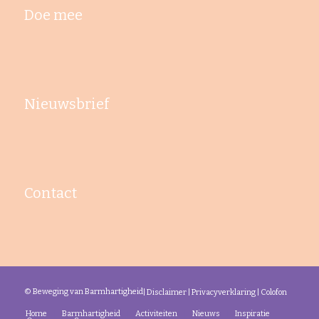
Doe mee
Nieuwsbrief
Contact
© Beweging van Barmhartigheid
|
Disclaimer
|
Privacyverklaring
|
Colofon
Home
Barmhartigheid
Activiteiten
Nieuws
Inspiratie