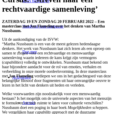
Wees barmhartig
rechtvaardige samenleving’
ZATERDAG 19 EN ZONDAG 20 FEBRUARI 2022 – Een
masterclass met Jan Flameling over het denken van Martha
Handvest voor compassie
Nussbaum.
Uit de aankondiging van de ISVW:
“Martha Nussbaum is een van de meest gelezen hedendaagse
denkers. Het werk van Nussbaum laat zich lezen als een oproep om
Doe mee
samen te zorgen voor een rechtvaardige en menswaardige
samenleving waarin iedereen de kans krijgt zijn vermogens
(
capabilities
) volledig te ontwikkelen. Nussbaum staat bekend om
haar bijzondere aandacht voor de rol van emoties, verhalen en
verbeelding in onze morele oordeelsvorming. In deze masterclass
met
Jan Flameling
verdiepen we ons in het gedachtegoed van deze
Activiteiten
belangrijke filosoof door fragmenten uit haar omvangrijke oeuvre te
lezen in het licht van denkers uit heden en verleden.
Welke voorwaarden zijn noodzakelijk voor een menswaardig
bestaan? Is het mogelijk om de universele aspecten van het menszijn
Agenda
te formuleren en toch ruimte te laten voor culturele verschillen?
Nussbaum doet een poging in haar boek
Mogelijkheden scheppen
.
We vergelijken haar
capability approach
met de duurzame