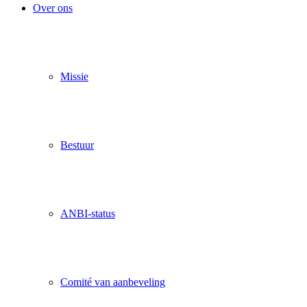
Over ons
Missie
Bestuur
ANBI-status
Comité van aanbeveling