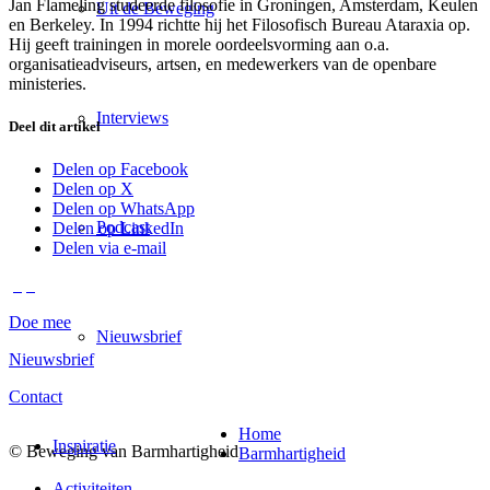
Jan Flameling studeerde filosofie in Groningen, Amsterdam, Keulen
Uit de Beweging
en Berkeley. In 1994 richtte hij het Filosofisch Bureau Ataraxia op.
Hij geeft trainingen in morele oordeelsvorming aan o.a.
organisatieadviseurs, artsen, en medewerkers van de openbare
ministeries.
Interviews
Deel dit artikel
Delen op Facebook
Delen op X
Delen op WhatsApp
Podcast
Delen op LinkedIn
Delen via e-mail
Doe mee
Nieuwsbrief
Nieuwsbrief
Contact
Home
Inspiratie
© Beweging van Barmhartigheid
Barmhartigheid
Activiteiten