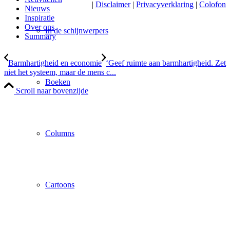
|
Disclaimer
|
Privacyverklaring
|
Colofon
Nieuws
Inspiratie
Over ons
In de schijnwerpers
Summary
Barmhartigheid en economie
‘Geef ruimte aan barmhartigheid. Zet
niet het systeem, maar de mens c...
Boeken
Scroll naar bovenzijde
Columns
Cartoons