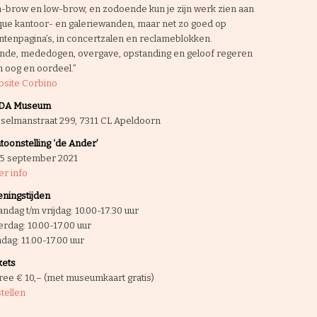
h-brow en low-brow, en zodoende kun je zijn werk zien aan
que kantoor- en galeriewanden, maar net zo goed op
ntenpagina’s, in concertzalen en reclameblokken.
nde, mededogen, overgave, opstanding en geloof regeren
n oog en oordeel.”
site Corbino
DA Museum
selmanstraat 299, 7311 CL Apeldoorn
toonstelling ‘de Ander’
 5 september 2021
r info
ningstijden
ndag t/m vrijdag: 10.00-17.30 uur
erdag: 10.00-17.00 uur
dag: 11.00-17.00 uur
kets
ree € 10,– (met museumkaart gratis)
tellen