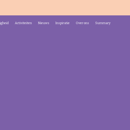
igheid
Activiteiten
Nieuws
Inspiratie
Over ons
Summary