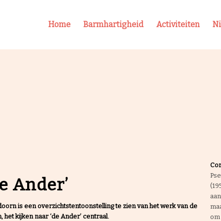
Home
Barmhartigheid
Activiteiten
N
Cor
Pse
de Ander’
(19
aan
 is een overzichtstentoonstelling te zien van het werk van de
maa
, het kijken naar ‘de Ander’ centraal.
om 