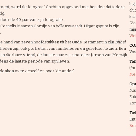
hig
proept, werd de fotograaf Corbino opgevoed met het idee dat iedere
chi
ig.
kra
oor de 40 jaar van zijn fotografie.
“Zo
ornelis Maarten Corbijn van Willenswaard). Uitgangspunt is zijn
mij
.
Web
de hand van zeven hoofdstukken uit het Oude Testament in zijn
Bijbel
.
CO
heden zijn ook portretten van familieleden en geliefden te zien. Een
Vos
n zijn dierbare vriend, de kunstenaar en cabaretier Jeroen van Merwijk
dens de laatste periode van zijn leven.
Ten
t/m
denken over zichzelf en over ‘de ander’.
Mee
Ope
Maa
Zat
Zon
Tic
Ent
Bes