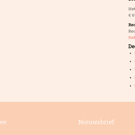
Het
€ 6
Rec
Rec
Heb
Dee
ee
Nieuwsbrief