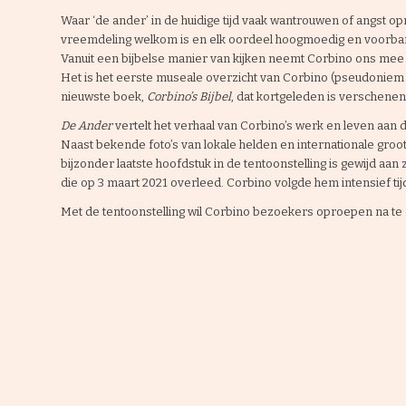
Waar ‘de ander’ in de huidige tijd vaak wantrouwen of angst o
vreemdeling welkom is en elk oordeel hoogmoedig en voorbar
Vanuit een bijbelse manier van kijken neemt Corbino ons mee d
Het is het eerste museale overzicht van Corbino (pseudoniem C
nieuwste boek,
Corbino’s Bijbel
, dat kortgeleden is verschenen
De Ander
vertelt het verhaal van Corbino’s werk en leven aan 
Naast bekende foto’s van lokale helden en internationale groot
bijzonder laatste hoofdstuk in de tentoonstelling is gewijd aa
die op 3 maart 2021 overleed. Corbino volgde hem intensief tij
Met de tentoonstelling wil Corbino bezoekers oproepen na te 