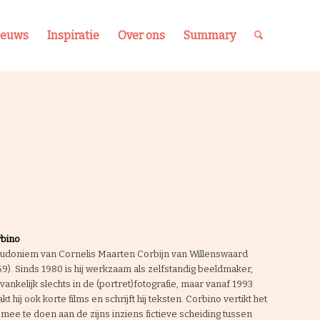
ieuws
Inspiratie
Over ons
Summary
bino
udoniem van Cornelis Maarten Corbijn van Willenswaard
59). Sinds 1980 is hij werkzaam als zelfstandig beeldmaker,
vankelijk slechts in de (portret)fotografie, maar vanaf 1993
kt hij ook korte films en schrijft hij teksten. Corbino vertikt het
mee te doen aan de zijns inziens fictieve scheiding tussen