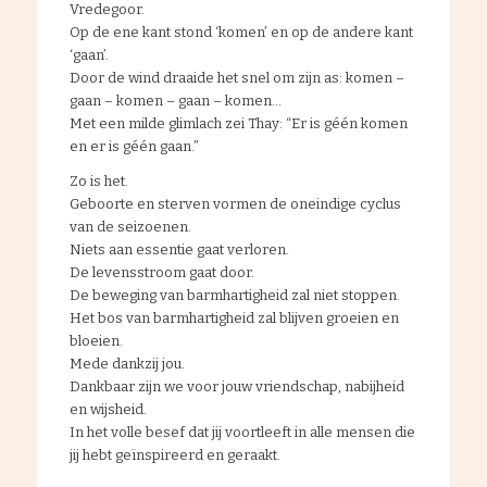
Vredegoor.
Op de ene kant stond ‘komen’ en op de andere kant
‘gaan’.
Door de wind draaide het snel om zijn as: komen –
gaan – komen – gaan – komen…
Met een milde glimlach zei Thay: “Er is géén komen
en er is géén gaan.”
Zo is het.
Geboorte en sterven vormen de oneindige cyclus
van de seizoenen.
Niets aan essentie gaat verloren.
De levensstroom gaat door.
De beweging van barmhartigheid zal niet stoppen.
Het bos van barmhartigheid zal blijven groeien en
bloeien.
Mede dankzij jou.
Dankbaar zijn we voor jouw vriendschap, nabijheid
en wijsheid.
In het volle besef dat jij voortleeft in alle mensen die
jij hebt geïnspireerd en geraakt.