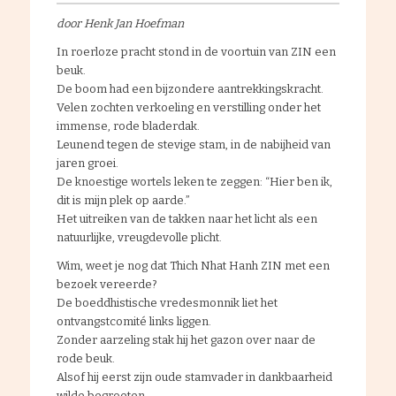
door Henk Jan Hoefman
In roerloze pracht stond in de voortuin van ZIN een
beuk.
De boom had een bijzondere aantrekkingskracht.
Velen zochten verkoeling en verstilling onder het
immense, rode bladerdak.
Leunend tegen de stevige stam, in de nabijheid van
jaren groei.
De knoestige wortels leken te zeggen: “Hier ben ik,
dit is mijn plek op aarde.”
Het uitreiken van de takken naar het licht als een
natuurlijke, vreugdevolle plicht.
Wim, weet je nog dat Thich Nhat Hanh ZIN met een
bezoek vereerde?
De boeddhistische vredesmonnik liet het
ontvangstcomité links liggen.
Zonder aarzeling stak hij het gazon over naar de
rode beuk.
Alsof hij eerst zijn oude stamvader in dankbaarheid
wilde begroeten.