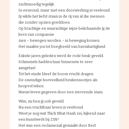
zachtmoedig tegelijk.
In eenvoud, maar met een doorwerking in veelvoud.
Jij wilde het liefst staan in de rij van al die mensen
die zonder opzien goeddoen.
Op krachtige en waarachtige wijze belichaamde jij de
kern van compassie:
zien – bewogen worden – in beweging komen.
Het maakte jou tot boegbeeld van barmhartigheid.
Enkele jaren geleden werd de rode beuk geveld.
Schimmels hadden haar binnenste te zeer
aangetast.
Tot het einde bleef de boom vrucht dragen.
De oneindige hoeveelheid beukennootjes als
hoopvol teken.
Nieuw leven gegeven door een stervende stam.
Wim, nu ben jij ook geveld.
Na een vruchtbaar leven in veelvoud.
Weet je nog wat Thich Nhat Hanh zei, kijkend naar
een kunstwerk bij ZIN?
Het was een reclamezuil gemaakt door Bert